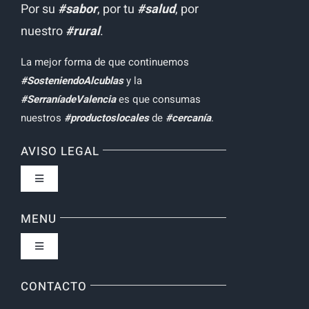
Por su
#sabor
, por tu
#salud
, por
nuestro
#rural
.
La mejor forma de que continuemos
#SosteniendoAlcublas
y la
#SerraníadeValencia
es que consumas
nuestros
#productoslocales
de
#cercanía
.
AVISO LEGAL
Toggle
Navigation
Política de privacidad
MENU
Toggle
Condiciones de uso
Navigation
Inicio
CONTACTO
Formas de Pago