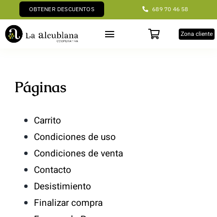
Saltar
OBTENER DESCUENTOS
689 70 46 58
al
Zona cliente
Toggle
contenido
Navigation
Inicio
Páginas
SIGUIENTE TALLER
Carrito
AOVE
Condiciones de uso
Vinos
Condiciones de venta
Contacto
Otros
Desistimiento
Finalizar compra
Asociarme