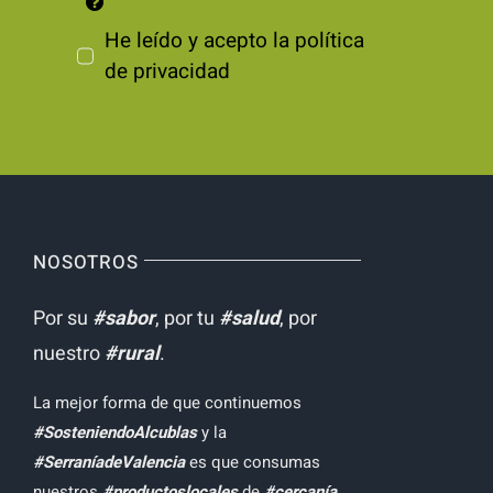
He leído y acepto la
política
de privacidad
NOSOTROS
Por su
#sabor
, por tu
#salud
, por
nuestro
#rural
.
La mejor forma de que continuemos
#SosteniendoAlcublas
y la
#SerraníadeValencia
es que consumas
nuestros
#productoslocales
de
#cercanía
.