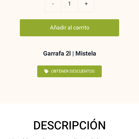
MISTELA
GARRAFA
Añadir al carrito
PLÁST.
2
L
Garrafa 2l | Mistela
cantidad
OBTENER DESCUENTOS
DESCRIPCIÓN