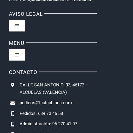
AVISO LEGAL
Toggle
Navigation
Política de privacidad
MENU
Toggle
Condiciones de uso
Navigation
Inicio
CONTACTO
Formas de Pago
CALLE SAN ANTONIO, 33, 46172 –
SIGUIENTE TALLER
ALCUBLAS (VALENCIA)
Gastos de Envío y Plazos entrega
pedidos@laalcublana.com
AOVE
Pedidos: 689 70 46 58
Política de devoluciones y reembolsos
Administración: 96 270 41 97
Vinos