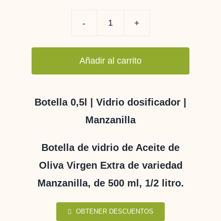
AOVE
MANZANILLA
Añadir al carrito
BOTELLA
CILÍNDR.
500
Botella 0,5l | Vidrio dosificador |
ml
Manzanilla
cantidad
Botella de vidrio de Aceite de
Oliva Virgen Extra de variedad
Manzanilla, de 500 ml, 1/2 litro.
OBTENER DESCUENTOS