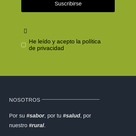
Suscribirse
He leído y acepto la
política
de privacidad
NOSOTROS
Por su
#sabor
, por tu
#salud
, por
nuestro
#rural
.