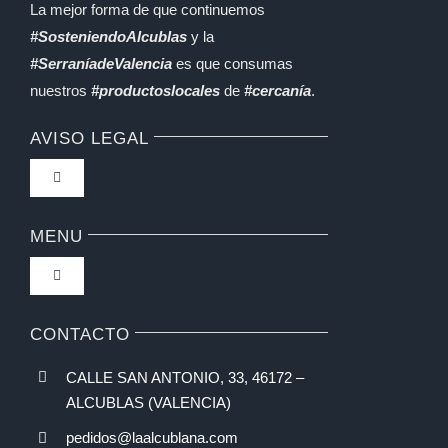
La mejor forma de que continuemos
#SosteniendoAlcublas
y la
#SerraníadeValencia
es que consumas
nuestros
#productoslocales
de
#cercanía
.
AVISO LEGAL
Toggle
Navigation
Política de privacidad
MENU
Toggle
Condiciones de uso
Navigation
Inicio
CONTACTO
Formas de Pago
CALLE SAN ANTONIO, 33, 46172 –
SIGUIENTE TALLER
ALCUBLAS (VALENCIA)
Gastos de Envío y Plazos entrega
pedidos@laalcublana.com