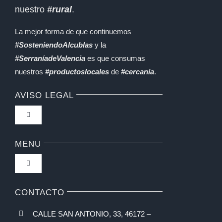
nuestro
#rural
.
La mejor forma de que continuemos
#SosteniendoAlcublas
y la
#SerraníadeValencia
es que consumas
nuestros
#productoslocales
de
#cercanía
.
AVISO LEGAL
Toggle
Navigation
Política de privacidad
MENU
Toggle
Condiciones de uso
Navigation
Inicio
CONTACTO
Formas de Pago
CALLE SAN ANTONIO, 33, 46172 –
SIGUIENTE TALLER