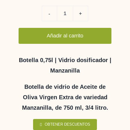
AOVE
MANZANILLA
Añadir al carrito
BOTELLA
CILÍNDR.
750
Botella 0,75l | Vidrio dosificador |
ml
Manzanilla
cantidad
Botella de vidrio de Aceite de
Oliva Virgen Extra de variedad
Manzanilla, de 750 ml, 3/4 litro.
OBTENER DESCUENTOS