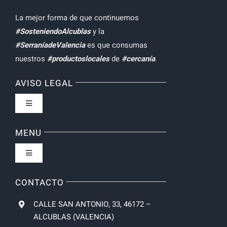
La mejor forma de que continuemos
#SosteniendoAlcublas
y la
#SerraníadeValencia
es que consumas
nuestros
#productoslocales
de
#cercanía
.
AVISO LEGAL
Toggle
Navigation
Política de privacidad
MENU
Toggle
Condiciones de uso
Navigation
Inicio
CONTACTO
Formas de Pago
CALLE SAN ANTONIO, 33, 46172 –
SIGUIENTE TALLER
ALCUBLAS (VALENCIA)