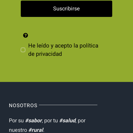
Suscribirse
He leído y acepto la
política
de privacidad
NOSOTROS
Por su
#sabor
, por tu
#salud
, por
nuestro
#rural
.