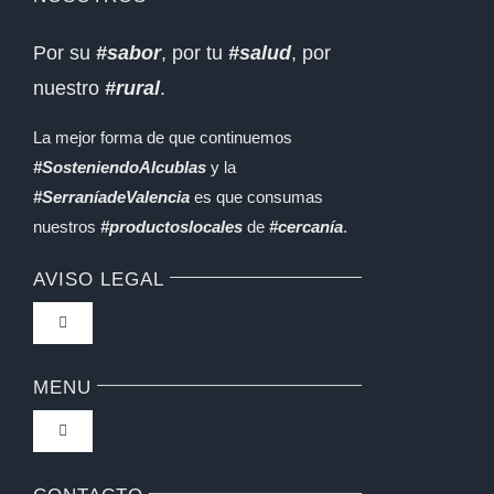
NOSOTROS
Por su
#sabor
, por tu
#salud
, por
nuestro
#rural
.
La mejor forma de que continuemos
#SosteniendoAlcublas
y la
#SerraníadeValencia
es que consumas
nuestros
#productoslocales
de
#cercanía
.
AVISO LEGAL
Toggle
Navigation
Política de privacidad
MENU
Toggle
Condiciones de uso
Navigation