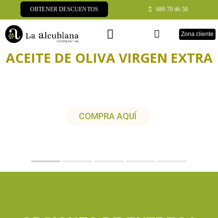
Saltar
OBTENER DESCUENTOS
689 70 46 58
al
Zona cliente
Toggle
contenido
Navigation
ACEITE DE OLIVA VIRGEN EXTRA
Inicio
SIGUIENTE TALLER
COMPRA AQUÍ
AOVE
Vinos
Otros
Asociarme