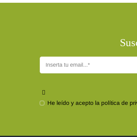
Susc
He leído y acepto la
política de pr