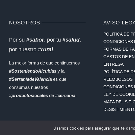
NOSOTROS
AVISO LEG
POLÍTICA DE P
Por su
#sabor
, por tu
#salud
,
CONDICIONES 
por nuestro
#rural
.
FORMAS DE P
GASTOS DE EN
La mejor forma de que continuemos
ENTREGA
#SosteniendoAlcublas
y la
POLÍTICA DE 
#SerraníadeValencia
es que
REEMBOLSOS
CONDICIONES 
consumas nuestros
LEY DE COOKI
#productoslocales
de
#cercanía
.
MAPA DEL SITI
DESISTIMIENT
Usamos cookies para asegurar que te damos