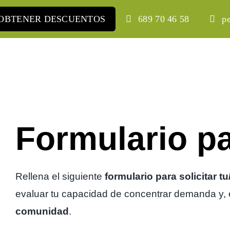
Saltar
OBTENER DESCUENTOS
689 70 46 58
p
al
contenido
Formulario p
Rellena el siguiente
formulario para solicitar 
evaluar tu capacidad de concentrar demanda y,
comunidad
.