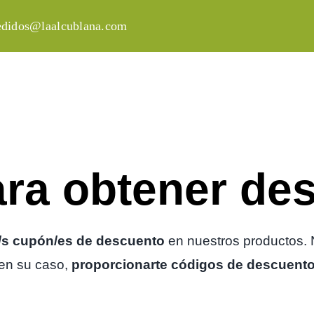
edidos@laalcublana.com
ara obtener de
tu/s cupón/es de descuento
en nuestros productos. 
 en su caso,
proporcionarte códigos de descuento 