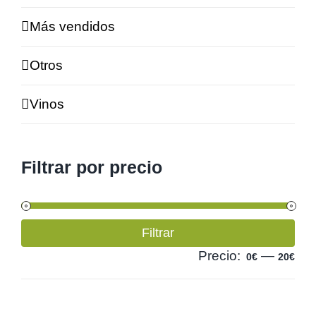
Más vendidos
Otros
Vinos
Filtrar por precio
Pre
Pre
Filtrar
mí
má
Precio:
—
0€
20€